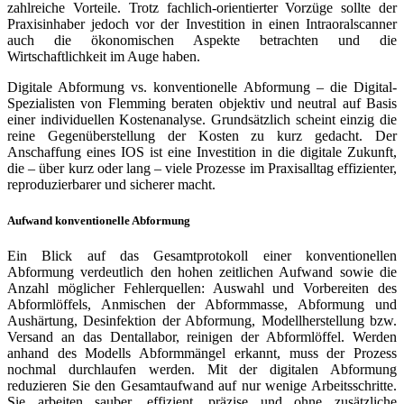
zahlreiche Vorteile. Trotz fachlich-orientierter Vorzüge sollte der
Praxisinhaber jedoch vor der Investition in einen Intraoralscanner
auch die ökonomischen Aspekte betrachten und die
Wirtschaftlichkeit im Auge haben.
Digitale Abformung vs. konventionelle Abformung – die Digital-
Spezialisten von Flemming beraten objektiv und neutral auf Basis
einer individuellen Kostenanalyse. Grundsätzlich scheint einzig die
reine Gegenüberstellung der Kosten zu kurz gedacht. Der
Anschaffung eines IOS ist eine Investition in die digitale Zukunft,
die – über kurz oder lang – viele Prozesse im Praxisalltag effizienter,
reproduzierbarer und sicherer macht.
Aufwand konventionelle Abformung
Ein Blick auf das Gesamtprotokoll einer konventionellen
Abformung verdeutlich den hohen zeitlichen Aufwand sowie die
Anzahl möglicher Fehlerquellen: Auswahl und Vorbereiten des
Abformlöffels, Anmischen der Abformmasse, Abformung und
Aushärtung, Desinfektion der Abformung, Modellherstellung bzw.
Versand an das Dentallabor, reinigen der Abformlöffel. Werden
anhand des Modells Abformmängel erkannt, muss der Prozess
nochmal durchlaufen werden. Mit der digitalen Abformung
reduzieren Sie den Gesamtaufwand auf nur wenige Arbeitsschritte.
Sie arbeiten sauber, effizient, präzise und ohne zusätzliche