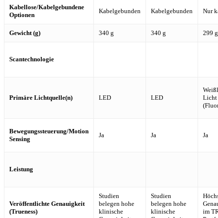
Kabellose/Kabelgebundene
Kabelgebunden
Kabelgebunden
Nur k
Optionen
Gewicht (g)
340 g
340 g
299 g
Scantechnologie
Weißl
Primäre Lichtquelle(n)
LED
LED
Licht
(Fluo
Bewegungssteuerung/Motion
Ja
Ja
Ja
Sensing
Leistung
Studien
Studien
Höch
Veröffentlichte Genauigkeit
belegen hohe
belegen hohe
Genau
(Trueness)
klinische
klinische
im T