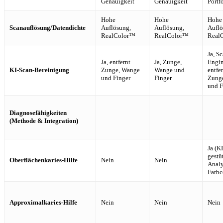
Genauigkeit
Genauigkeit
Portf
Hohe
Hohe
Hohe
Scanauflösung/Datendichte
Auflösung,
Auflösung,
Auflö
RealColor™
RealColor™
Real
Ja, S
Ja, entfernt
Ja, Zunge,
Engin
KI-Scan-Bereinigung
Zunge, Wange
Wange und
entfe
und Finger
Finger
Zung
und F
Diagnosefähigkeiten
(Methode & Integration)
Ja (KI
gestü
Oberflächenkaries-Hilfe
Nein
Nein
Analy
Farbc
Approximalkaries-Hilfe
Nein
Nein
Nein