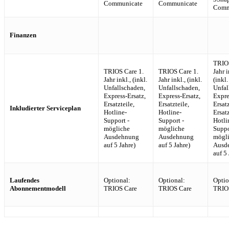
Communicate
Communicate
Comm
Finanzen
TRIOS
TRIOS Care 1.
TRIOS Care 1.
Jahr i
Jahr inkl., (inkl.
Jahr inkl., (inkl.
(inkl.
Unfallschaden,
Unfallschaden,
Unfal
Express-Ersatz,
Express-Ersatz,
Expre
Ersatzteile,
Ersatzteile,
Ersatz
Inkludierter Serviceplan
Hotline-
Hotline-
Ersatz
Support -
Support -
Hotli
mögliche
mögliche
Suppo
Ausdehnung
Ausdehnung
mögl
auf 5 Jahre)
auf 5 Jahre)
Ausd
auf 5 
Laufendes
Optional:
Optional:
Optio
Abonnementmodell
TRIOS Care
TRIOS Care
TRIO