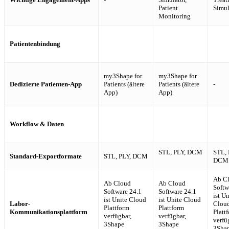
Patient
Simul
Monitoring
Patientenbindung
my3Shape for
my3Shape for
Dedizierte Patienten-App
Patients (ältere
Patients (ältere
-
App)
App)
Workflow & Daten
STL, PLY, DCM
STL, 
Standard-Exportformate
STL, PLY, DCM
DCM
Ab C
Ab Cloud
Ab Cloud
Softw
Software 24.1
Software 24.1
ist Un
ist Unite Cloud
ist Unite Cloud
Labor-
Clou
Plattform
Plattform
Kommunikationsplattform
Platt
verfügbar,
verfügbar,
verfü
3Shape
3Shape
3Sha