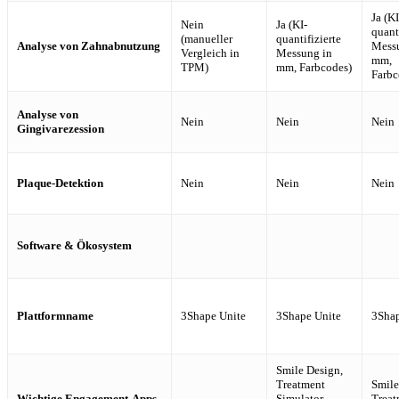
Ja (KI
Nein
Ja (KI-
quant
(manueller
quantifizierte
Analyse von Zahnabnutzung
Mess
Vergleich in
Messung in
mm,
TPM)
mm, Farbcodes)
Farbc
Analyse von
Nein
Nein
Nein
Gingivarezession
Plaque-Detektion
Nein
Nein
Nein
Software & Ökosystem
Plattformname
3Shape Unite
3Shape Unite
3Shap
Smile Design,
Treatment
Smile
Wichtige Engagement-Apps
-
Simulator,
Treat